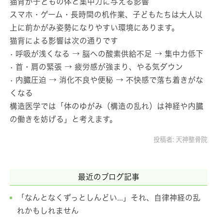
猫背が子どもの体と集中力に与える影響
スマホ・ゲーム・長時間の机作業、子どもたちは大人以
上に前かがみ姿勢になりやすい環境にあります。
猫背による影響は次の通りです
• 呼吸が浅くなる → 脳への酸素供給不足 → 集中力低下
• 首・肩の緊張 → 疲労感が強まり、やる気ダウン
• 内臓圧迫 → 消化不良や便秘 → 不快感で落ち着きがな
くなる
構造医学では「体のゆがみ（構造の乱れ）は神経や内臓
の働きを妨げる」と考えます。
投稿者:
天神整骨院
最近のブログ記事
「なんとなくずっとしんどい...」それ、自律神経の乱
れかもしれません