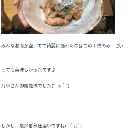
みんなお腹が空いてて綺麗に撮れたのはこの１枚のみ (笑)
とても美味しかったです♪
月季さん御馳走様でした(*´ω｀*)
しかし、爆弾低気圧凄いですね(；ﾟДﾟ)