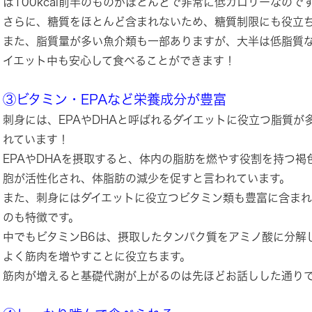
は100kcal前半のものがほとんどで非常に低カロリーなので
さらに、糖質をほとんど含まれないため、糖質制限にも役立
また、脂質量が多い魚介類も一部ありますが、大半は低脂質
イエット中も安心して食べることができます！
③ビタミン・EPAなど栄養成分が豊富
刺身には、EPAやDHAと呼ばれるダイエットに役立つ脂質が
れています！
EPAやDHAを摂取すると、体内の脂肪を燃やす役割を持つ褐
胞が活性化され、体脂肪の減少を促すと言われています。
また、刺身にはダイエットに役立つビタミン類も豊富に含まれ
のも特徴です。
中でもビタミンB6は、摂取したタンパク質をアミノ酸に分解
よく筋肉を増やすことに役立ちます。
筋肉が増えると基礎代謝が上がるのは先ほどお話しした通り