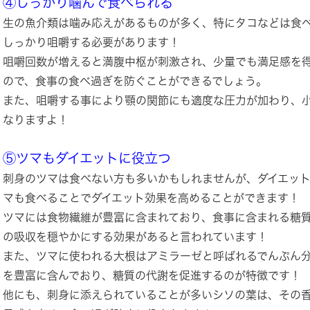
④しっかり噛んで食べられる
生の魚介類は噛み応えがあるものが多く、特にタコなどは食
しっかり咀嚼する必要があります！
咀嚼回数が増えると満腹中枢が刺激され、少量でも満足感を
ので、食事の食べ過ぎを防ぐことができるでしょう。
また、咀嚼する事により顎の関節にも適度な圧力が加わり、
なりますよ！
⑤ツマもダイエットに役立つ
刺身のツマは食べない方も多いかもしれませんが、ダイエッ
マも食べることでダイエット効果を高めることができます！
ツマには食物繊維が豊富に含まれており、食事に含まれる糖
の吸収を穏やかにする効果があると言われています！
また、ツマに使われる大根はアミラーゼと呼ばれるでんぷん
を豊富に含んでおり、糖質の代謝を促進するのが特徴です！
他にも、刺身に添えられていることが多いシソの葉は、その