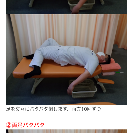
足を交互にパタパタ倒します、両方10回ずつ
②両足パタパタ