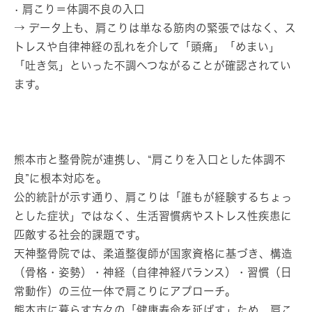
• 肩こり＝体調不良の入口
→ データ上も、肩こりは単なる筋肉の緊張ではなく、ス
トレスや自律神経の乱れを介して「頭痛」「めまい」
「吐き気」といった不調へつながることが確認されてい
ます。
熊本市と整骨院が連携し、“肩こりを入口とした体調不
良”に根本対応を。
公的統計が示す通り、肩こりは「誰もが経験するちょっ
とした症状」ではなく、生活習慣病やストレス性疾患に
匹敵する社会的課題です。
天神整骨院では、柔道整復師が国家資格に基づき、構造
（骨格・姿勢）・神経（自律神経バランス）・習慣（日
常動作）の三位一体で肩こりにアプローチ。
熊本市に暮らす方々の「健康寿命を延ばす」ため、肩こ