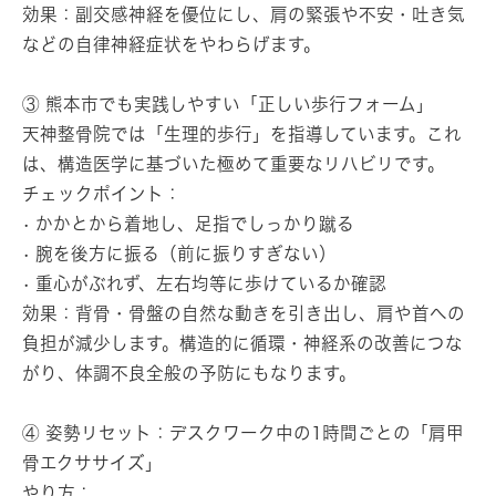
効果：副交感神経を優位にし、肩の緊張や不安・吐き気
などの自律神経症状をやわらげます。
③ 熊本市でも実践しやすい「正しい歩行フォーム」
天神整骨院では「生理的歩行」を指導しています。これ
は、構造医学に基づいた極めて重要なリハビリです。
チェックポイント：
• かかとから着地し、足指でしっかり蹴る
• 腕を後方に振る（前に振りすぎない）
• 重心がぶれず、左右均等に歩けているか確認
効果：背骨・骨盤の自然な動きを引き出し、肩や首への
負担が減少します。構造的に循環・神経系の改善につな
がり、体調不良全般の予防にもなります。
④ 姿勢リセット：デスクワーク中の1時間ごとの「肩甲
骨エクササイズ」
やり方：