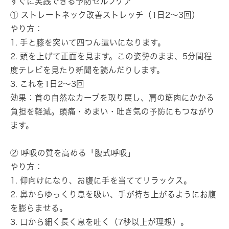
すぐに実践できる予防セルフケア
① ストレートネック改善ストレッチ（1日2～3回）
やり方：
1. 手と膝を突いて四つん這いになります。
2. 頭を上げて正面を見ます。この姿勢のまま、5分間程
度テレビを見たり新聞を読んだりします。
3. これを1日2～3回
効果：首の自然なカーブを取り戻し、肩の筋肉にかかる
負担を軽減。頭痛・めまい・吐き気の予防にもつながり
ます。
② 呼吸の質を高める「腹式呼吸」
やり方：
1. 仰向けになり、お腹に手を当ててリラックス。
2. 鼻からゆっくり息を吸い、手が持ち上がるようにお腹
を膨らませる。
3. 口から細く長く息を吐く（7秒以上が理想）。