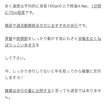
歩く速度は平均的に身長165㎝の人で時速4.4㎞、
1分間
に75ｍ程度
です。
頻尿や過活動膀胱炎の方におすすめの歩行
です。
骨盤
や
股関節
をしっかり動かす為にわざと
歩幅を広くね
ばりっこい歩き方
を
して下さい。
今、しっかり歩行してないと年を取ってから健康に苦労
しますヨ！
健康は歩行の量に比例する
と言っても過言ではありませ
ん。