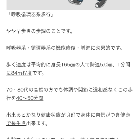
「呼吸循環器系歩行」
やや早歩きの歩調のことです。
呼吸器系・循環器系の機能修復・増進に効果的
です。
歩く速度は平均的に身長165㎝の人で時速5.0㎞、
1分間
に84ｍ程度
です。
70・80代の
高齢の方
でも体調や関節に違和感なくこの歩
行を
40～50分間
出来るとかなり
健康状態が良好
で
身体に自信
がつき
健康
で長生き
出来ます。