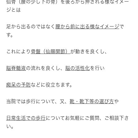
仙骨（腰の少し下の骨）を後ろから押される様なイメー
ジとは
足から出るのではなく
腰から前に出る様なイメージ
で
す。
これにより
骨盤（仙腸関節）
が動きを良くし、
脳脊髄液
の流れを良くし、
脳の活性化
を行い
痴呆の予防
などに役立ちます。
当院では歩行について、又、
靴・靴下等の選び方
や
日常生活での歩行
についてお気軽にご質問、ご相談下さ
い。