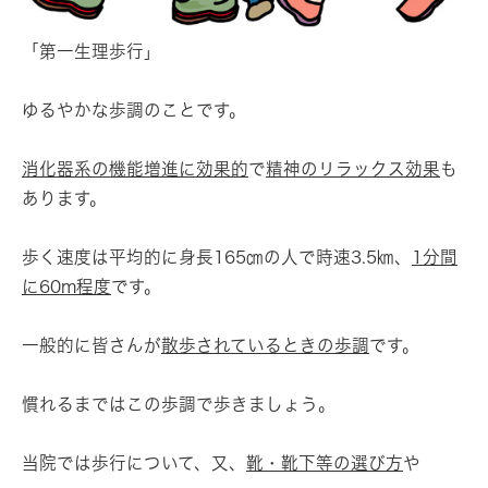
「第一生理歩行」
ゆるやかな歩調のことです。
消化器系の機能増進に効果的
で
精神のリラックス効果
も
あります。
歩く速度は平均的に身長165㎝の人で時速3.5㎞、
1分間
に60m程度
です。
一般的に皆さんが
散歩されているときの歩調
です。
慣れるまではこの歩調で歩きましょう。
当院では歩行について、又、
靴・靴下等の選び方
や