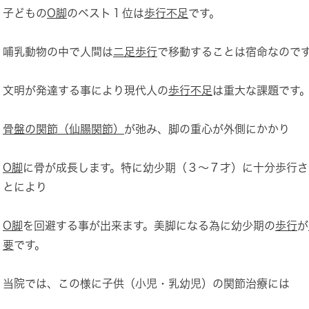
子どもの
O脚
のベスト１位は
歩行不足
です。
哺乳動物の中で人間は
二足歩行
で移動することは宿命なので
文明が発達する事により現代人の
歩行不足
は重大な課題です
骨盤の関節（仙腸関節）
が弛み、脚の重心が外側にかかり
O脚
に骨が成長します。特に幼少期（３～７才）に十分歩行さ
とにより
O脚
を回避する事が出来ます。美脚になる為に幼少期の
歩行
が
要
です。
当院では、この様に子供（小児・乳幼児）の関節治療には