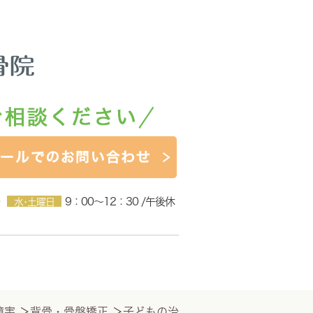
9：00～12：30 /午後休
水･土曜日
障害
＞
背骨・骨盤矯正
＞
子どもの治